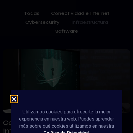
Todas
Conectividad e Internet
Cybersecurity
Infraestructura
Software
Utilizamos cookies para ofrecerte la mejor
experiencia en nuestra web. Puedes aprender
Construyendo el Futuro Digital: La
más sobre qué cookies utilizamos en nuestra
Importancia de las Infraestructuras